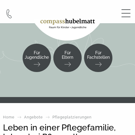
Cookie-Einstellungen
Für
Für
Für
Jugendliche
Eltern
Fachstellen
Home
Angebote
Pflegeplatzierungen
Leben in einer Pflegefamilie,