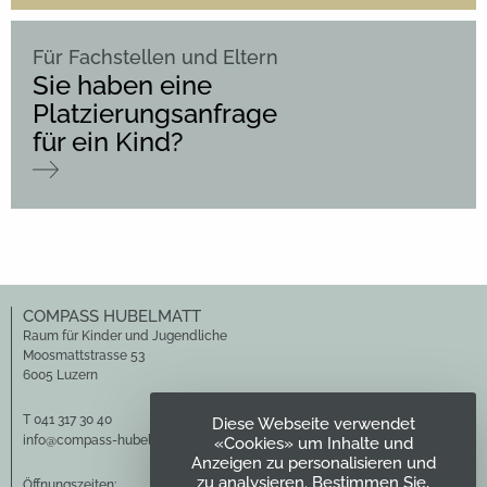
Für Fachstellen und Eltern
Sie haben eine
Platzierungsanfrage
für ein Kind?
COMPASS HUBELMATT
Raum für Kinder und Jugendliche
Moosmattstrasse 53
6005 Luzern
T 041 317 30 40
Diese Webseite verwendet
info@compass-hubelmatt.ch
«Cookies» um Inhalte und
Anzeigen zu personalisieren und
zu analysieren. Bestimmen Sie,
Öffnungszeiten: