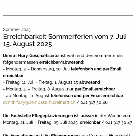
Sommer 2025
Erreichbarkeit Sommerferien vom 7. Juli –
15. August 2025
Dimitri Flury, Geschäftsleiter
ist während den Sommerferien
folgendermassen
erreichbar/abwesend
:
- Montag, 7. – Donnerstag, 10. Juli
telefonisch und per Email
erreichbar
- Freitag, 11. Juli - Freitag, 1. August 25
abwesend
- Montag, 4. – Freitag, 8. August nur
per Email erreichbar
- ab Montag, 11. August
telefonisch und
per Email erreichbar
dimitri.flury@compass-hubelmatt.ch
/ 041 317 30 46
Die
Fachstelle Pflegeplatzierungen
ist,
ausser
in der Woche vom
Montag, 21. Juli – Freitag, 25. Juli 2025,
erreichbar
/ 041 317 30 47
Die
Verwaltung
und die
Wohngruppen
von Compass Hubelmatt