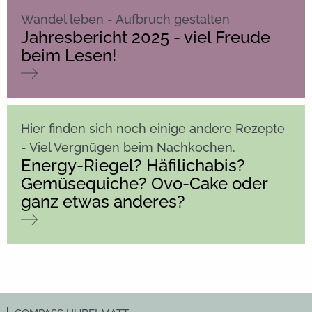
Wandel leben - Aufbruch gestalten
Jahresbericht 2025 - viel Freude
beim Lesen!
Hier finden sich noch einige andere Rezepte
- Viel Vergnügen beim Nachkochen.
Energy-Riegel? Häfilichabis?
Gemüsequiche? Ovo-Cake oder
ganz etwas anderes?