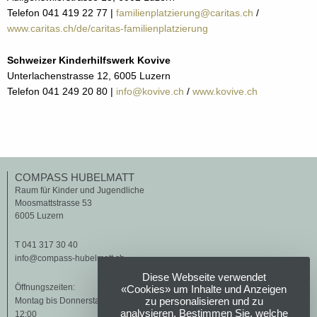
Telefon 041 419 22 77 |
familienplatzierung@caritas.ch
/
www.caritas.ch/de/caritas-familienplatzierung
Schweizer Kinderhilfswerk Kovive
Unterlachenstrasse 12, 6005 Luzern
Telefon 041 249 20 80 |
info@kovive.ch
/
www.kovive.ch
COMPASS HUBELMATT
Raum für Kinder und Jugendliche
Moosmattstrasse 53
6005 Luzern
T 041 317 30 40
info@compass-hubelmatt.ch
Diese Webseite verwendet
Öffnungszeiten:
«Cookies» um Inhalte und Anzeigen
zu personalisieren und zu
Montag bis Donnerstag 8:30 bis 12:00, 14:00 bis 17:00. Freitag 8:30 bis
analysieren. Bestimmen Sie, welche
12:00